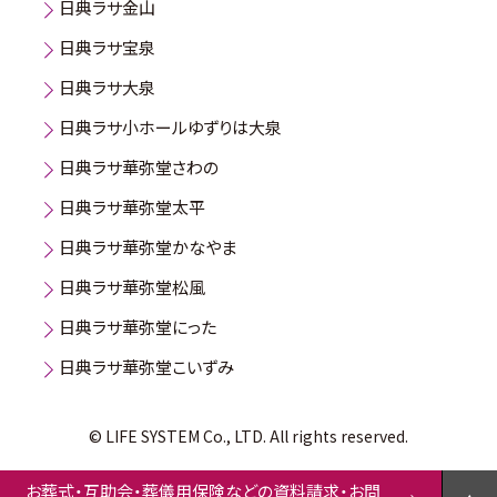
日典ラサ金山
日典ラサ宝泉
日典ラサ大泉
日典ラサ小ホールゆずりは大泉
日典ラサ華弥堂さわの
日典ラサ華弥堂太平
日典ラサ華弥堂かなやま
日典ラサ華弥堂松風
日典ラサ華弥堂にった
日典ラサ華弥堂こいずみ
© LIFE SYSTEM Co., LTD. All rights reserved.
お葬式・互助会・葬儀用保険などの資料請求・お問