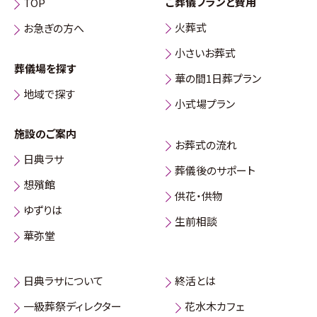
ご葬儀プランと費用
TOP
火葬式
お急ぎの方へ
小さいお葬式
葬儀場を探す
華の間1日葬プラン
地域で探す
小式場プラン
施設のご案内
お葬式の流れ
日典ラサ
葬儀後のサポート
想殯館
供花・供物
ゆずりは
生前相談
華弥堂
日典ラサについて
終活とは
一級葬祭ディレクター
花水木カフェ