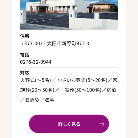
住所
〒373-0032 太田市新野町972-3
電話
0276-32-9944
対応
火葬式(〜5名)／ 小さいお葬式(5〜20名)／家
族葬(20〜50名)／一般葬(50〜100名)／宿泊
／お清め／法事
詳しく見る