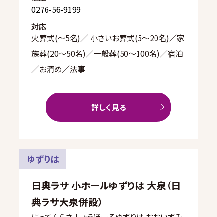
0276-56-9199
対応
火葬式(〜5名)／ 小さいお葬式(5〜20名)／家
族葬(20〜50名)／一般葬(50〜100名)／宿泊
／お清め／法事
詳しく見る
ゆずりは
日典ラサ 小ホールゆずりは 大泉（日
典ラサ大泉併設）
にってんらさ しょうほーるゆずりは おおいずみ