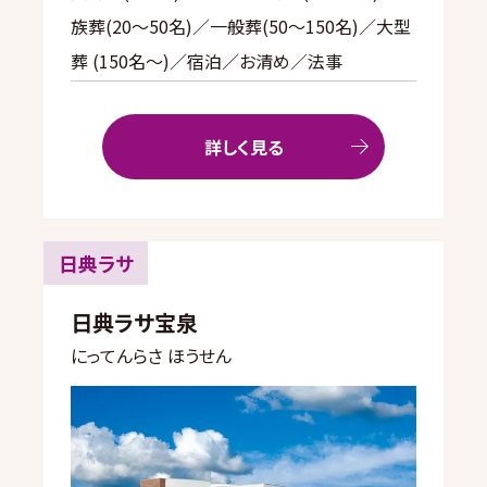
族葬(20〜50名)／一般葬(50〜150名)／大型
葬 (150名～)／宿泊／お清め／法事
詳しく見る
日典ラサ
日典ラサ宝泉
にってんらさ ほうせん