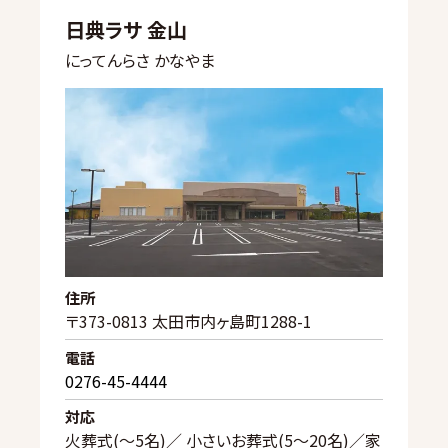
日典ラサ 金山
にってんらさ かなやま
住所
〒373-0813 太田市内ヶ島町1288-1
電話
0276-45-4444
対応
火葬式(〜5名)／ 小さいお葬式(5〜20名)／家