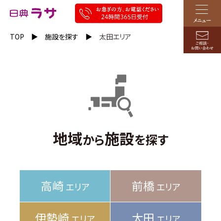
TOP
施設を探す
太田エリア
地域
施設
から
を探す
高崎
前橋
エリア
エリア
伊勢崎
太田
エリア
エリア