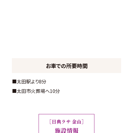
お車での所要時間
■太田駅より8分
■太田市火葬場へ10分
［日典ラサ 金山］
施設情報