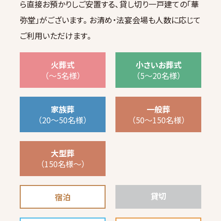
ら直接お預かりしご安置する、貸し切り一戸建ての｢華
弥堂｣がございます。お清め・法宴会場も人数に応じて
ご利用いただけます。
火葬式
小さいお葬式
（～5名様）
（5～20名様）
家族葬
一般葬
（20～50名様）
（50～150名様）
大型葬
（150名様～）
貸切
宿泊