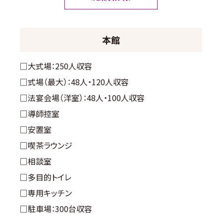
本館
□大式場：250人収容
□式場（最大）：48人・120人収容
□法宴会場（洋室）：48人・100人収容
□導師控室
□安置室
□喫茶ラウンジ
□相談室
□多目的トイレ
□専用キッチン
□駐車場：300台収容