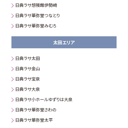
日典ラサ想殯館伊勢崎
日典ラサ華弥堂つなとり
日典ラサ華弥堂みむろ
太田エリア
日典ラサ太田
日典ラサ金山
日典ラサ宝泉
日典ラサ大泉
日典ラサ小ホールゆずりは大泉
日典ラサ華弥堂さわの
日典ラサ華弥堂太平