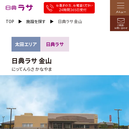
TOP
施設を探す
日典ラサ 金山
太田エリア
日典ラサ
日典ラサ 金山
にってんらさ かなやま