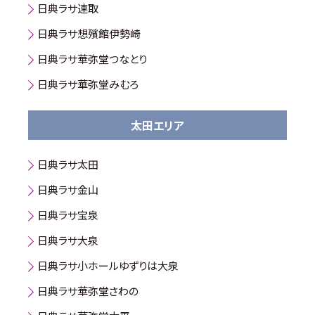
日典ラサ連取
日典ラサ想殯館伊勢崎
日典ラサ華弥堂つなとり
日典ラサ華弥堂みむろ
太田エリア
日典ラサ太田
日典ラサ金山
日典ラサ宝泉
日典ラサ大泉
日典ラサ小ホールゆずりは大泉
日典ラサ華弥堂さわの