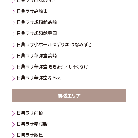
日典ラサ高崎東
日典ラサ想殯館高崎
日典ラサ想殯館豊岡
日典ラサ小ホールゆずりは はなみずき
日典ラサ華弥堂高崎
日典ラサ華弥堂 ききょう／しゃくなげ
日典ラサ華弥堂なみえ
前橋エリア
日典ラサ前橋
日典ラサ赤城野
日典ラサ敷島