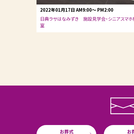
2022年01月17日
AM9:00
～
PM2:00
日典ラサはなみずき 施設見学会・シニアスマホ
室
お葬式
お