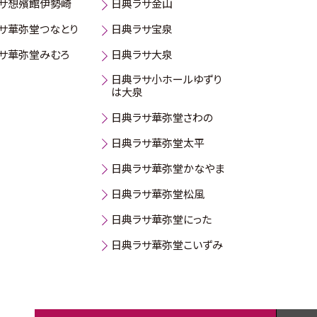
サ想殯館伊勢崎
日典ラサ金山
サ華弥堂つなとり
日典ラサ宝泉
サ華弥堂みむろ
日典ラサ大泉
日典ラサ小ホールゆずり
は大泉
日典ラサ華弥堂さわの
日典ラサ華弥堂太平
日典ラサ華弥堂かなやま
日典ラサ華弥堂松風
日典ラサ華弥堂にった
日典ラサ華弥堂こいずみ