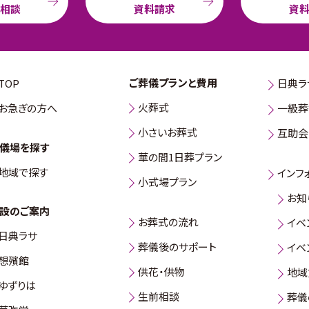
b相談
資料請求
資
ご葬儀プランと費用
TOP
日典ラ
火葬式
お急ぎの方へ
一級葬
小さいお葬式
互助会
儀場を探す
華の間1日葬プラン
地域で探す
インフ
小式場プラン
お知
設のご案内
お葬式の流れ
イベ
日典ラサ
葬儀後のサポート
イベ
想殯館
供花・供物
地域
ゆずりは
生前相談
葬儀