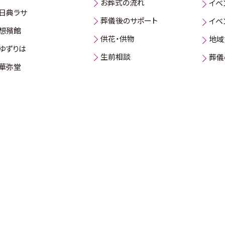
お葬式の流れ
イベ
日典ラサ
葬儀後のサポート
イベ
想殯館
供花・供物
地域
ゆずりは
生前相談
葬儀
華弥堂