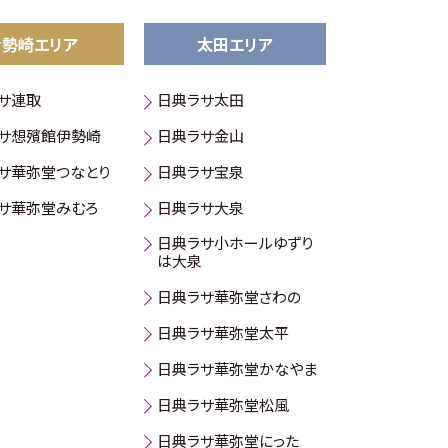
伊勢崎エリア
太田エリア
サ連取
日典ラサ太田
サ想殯館伊勢崎
日典ラサ金山
サ華弥堂つなとり
日典ラサ宝泉
サ華弥堂みむろ
日典ラサ大泉
日典ラサ小ホールゆずり
は大泉
日典ラサ華弥堂さわの
日典ラサ華弥堂太平
日典ラサ華弥堂かなやま
日典ラサ華弥堂松風
日典ラサ華弥堂にった