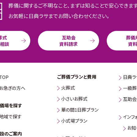
葬儀に関するご不明なこと、まずは知ることで安心できま
お気軽に日典ラサまでお問い合わせください。
葬式
互助会
葬儀
b相談
資料請求
資
ご葬儀プランと費用
TOP
日典ラ
火葬式
お急ぎの方へ
一級葬
小さいお葬式
互助会
儀場を探す
華の間1日葬プラン
地域で探す
インフ
小式場プラン
お知
設のご案内