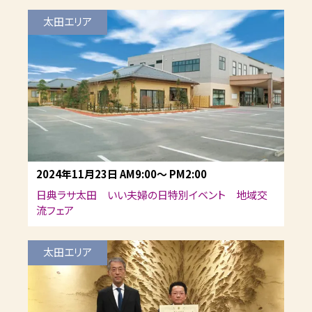
太田エリア
2024年11月23日
AM9:00
～
PM2:00
日典ラサ太田 いい夫婦の日特別イベント 地域交
流フェア
太田エリア