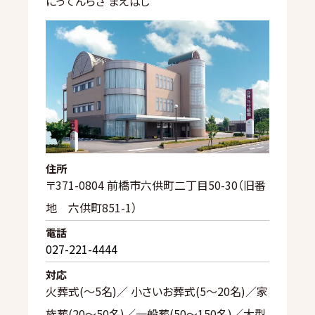
にってんらさ まえばし
住所
〒371-0804 前橋市六供町二丁目50-30（旧番
地 六供町851-1）
電話
027-221-4444
対応
火葬式(〜5名)／ 小さいお葬式(5〜20名)／家
族葬(20〜50名)／一般葬(50〜150名)／大型