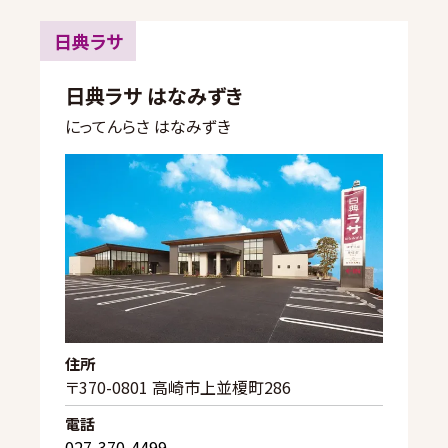
日典ラサ
日典ラサ はなみずき
にってんらさ はなみずき
住所
〒370-0801 高崎市上並榎町286
電話
027-370-4499