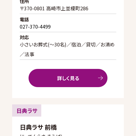
住所
〒370-0801 高崎市上並榎町286
電話
027-370-4499
対応
小さいお葬式(〜30名)／宿泊／貸切／お清め
／法事
詳しく見る
日典ラサ
日典ラサ 前橋