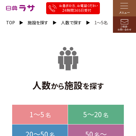
TOP
施設を探す
人数で探す
1～5名
人数
施設
から
を探す
1～5
5～20
名
名
20～50
50
～
名
名