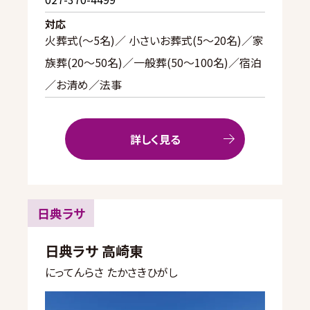
対応
火葬式(〜5名)／ 小さいお葬式(5〜20名)／家
族葬(20〜50名)／一般葬(50〜100名)／宿泊
／お清め／法事
詳しく見る
日典ラサ
日典ラサ 高崎東
にってんらさ たかさきひがし