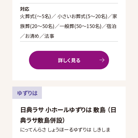
対応
火葬式(〜5名)／ 小さいお葬式(5〜20名)／家
族葬(20〜50名)／一般葬(50〜150名)／宿泊
／お清め／法事
詳しく見る
ゆずりは
日典ラサ 小ホールゆずりは 敷島 （日
典ラサ敷島併設）
にってんらさ しょうほーるゆずりは しきしま