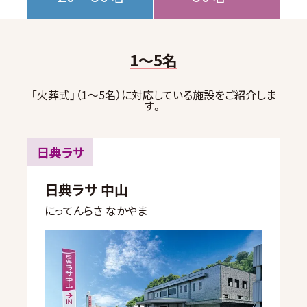
1～5名
「火葬式」（1～5名）に対応している施設をご紹介しま
す。
日典ラサ
日典ラサ 中山
にってんらさ なかやま