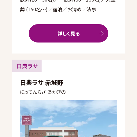
葬 (150名～)／宿泊／お清め／法事
詳しく見る
日典ラサ
日典ラサ 赤城野
にってんらさ あかぎの