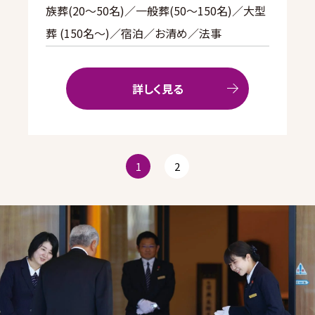
族葬(20〜50名)／一般葬(50〜150名)／大型
葬 (150名～)／宿泊／お清め／法事
詳しく見る
1
2