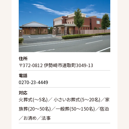
住所
〒372-0812 伊勢崎市連取町3049-13
電話
0270-23-4449
対応
火葬式(〜5名)／ 小さいお葬式(5〜20名)／家
族葬(20〜50名)／一般葬(50〜150名)／宿泊
／お清め／法事