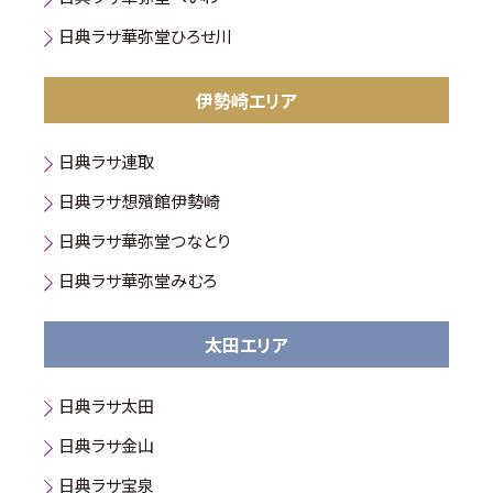
日典ラサ華弥堂ひろせ川
伊勢崎エリア
日典ラサ連取
日典ラサ想殯館伊勢崎
日典ラサ華弥堂つなとり
日典ラサ華弥堂みむろ
太田エリア
日典ラサ太田
日典ラサ金山
日典ラサ宝泉