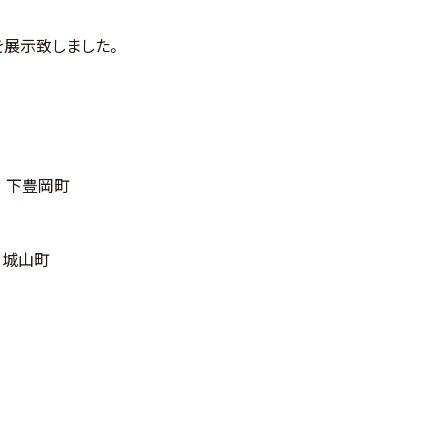
を展示致しました。
 下豊岡町
 城山町