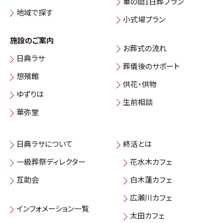
華の間1日葬プラン
地域で探す
小式場プラン
施設のご案内
お葬式の流れ
日典ラサ
葬儀後のサポート
想殯館
供花・供物
ゆずりは
生前相談
華弥堂
日典ラサについて
終活とは
一級葬祭ディレクター
花水木カフェ
互助会
白木蓮カフェ
広瀬川カフェ
インフォメーション一覧
太田カフェ