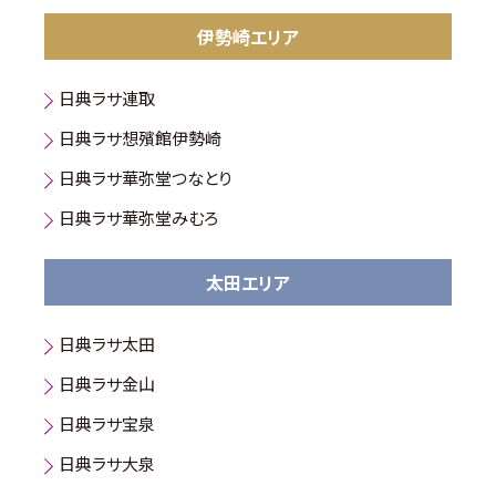
伊勢崎エリア
日典ラサ連取
日典ラサ想殯館伊勢崎
日典ラサ華弥堂つなとり
日典ラサ華弥堂みむろ
太田エリア
日典ラサ太田
日典ラサ金山
日典ラサ宝泉
日典ラサ大泉