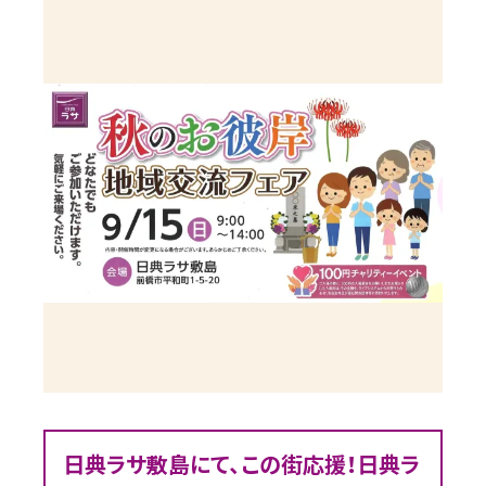
日典ラサ敷島にて、この街応援！日典ラ