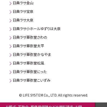
日典ラサ金山
日典ラサ宝泉
日典ラサ大泉
日典ラサ小ホールゆずりは大泉
日典ラサ華弥堂さわの
日典ラサ華弥堂太平
日典ラサ華弥堂かなやま
日典ラサ華弥堂松風
日典ラサ華弥堂にった
日典ラサ華弥堂こいずみ
© LIFE SYSTEM Co., LTD. All rights reserved.
お葬式・互助会・葬儀用保険などの資料請求・お問