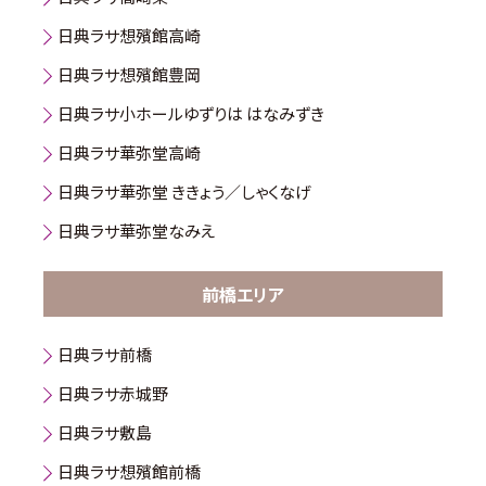
日典ラサ想殯館高崎
日典ラサ想殯館豊岡
日典ラサ小ホールゆずりは はなみずき
日典ラサ華弥堂高崎
日典ラサ華弥堂 ききょう／しゃくなげ
日典ラサ華弥堂なみえ
前橋エリア
日典ラサ前橋
日典ラサ赤城野
日典ラサ敷島
日典ラサ想殯館前橋