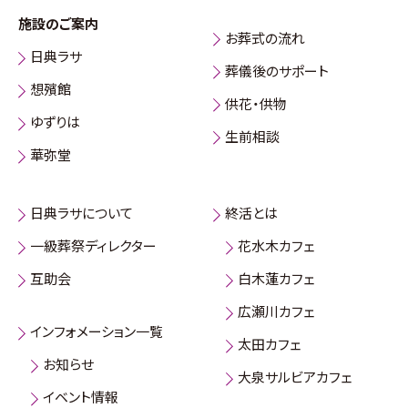
施設のご案内
お葬式の流れ
日典ラサ
葬儀後のサポート
想殯館
供花・供物
ゆずりは
生前相談
華弥堂
日典ラサについて
終活とは
一級葬祭ディレクター
花水木カフェ
互助会
白木蓮カフェ
広瀬川カフェ
インフォメーション一覧
太田カフェ
お知らせ
大泉サルビアカフェ
イベント情報