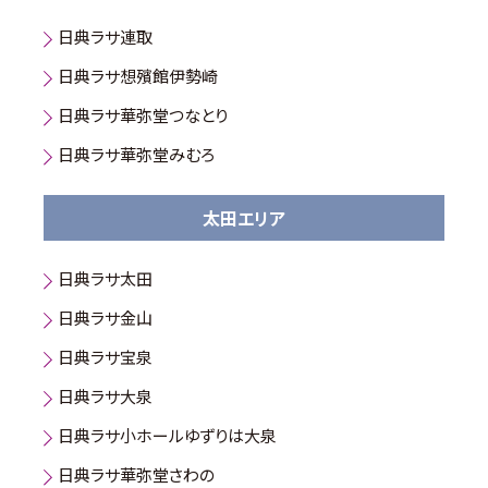
日典ラサ連取
日典ラサ想殯館伊勢崎
日典ラサ華弥堂つなとり
日典ラサ華弥堂みむろ
太田エリア
日典ラサ太田
日典ラサ金山
日典ラサ宝泉
日典ラサ大泉
日典ラサ小ホールゆずりは大泉
日典ラサ華弥堂さわの