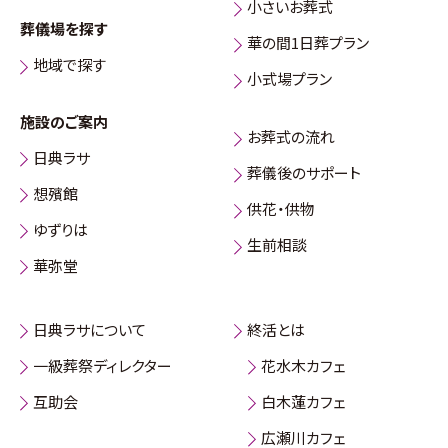
小さいお葬式
葬儀場を探す
華の間1日葬プラン
地域で探す
小式場プラン
施設のご案内
お葬式の流れ
日典ラサ
葬儀後のサポート
想殯館
供花・供物
ゆずりは
生前相談
華弥堂
日典ラサについて
終活とは
一級葬祭ディレクター
花水木カフェ
互助会
白木蓮カフェ
広瀬川カフェ