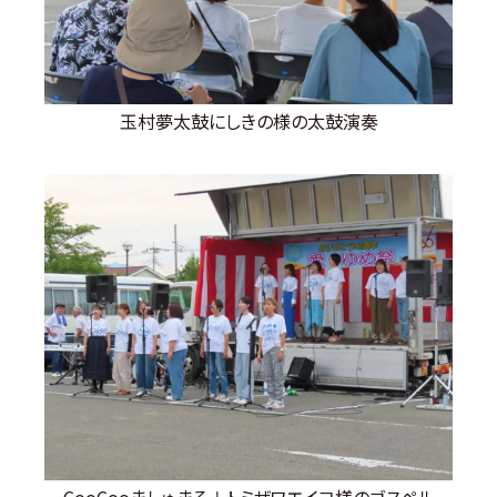
玉村夢太鼓にしきの様の太鼓演奏
CooCooましゅまろ＋トミザワエイコ様のゴスペル