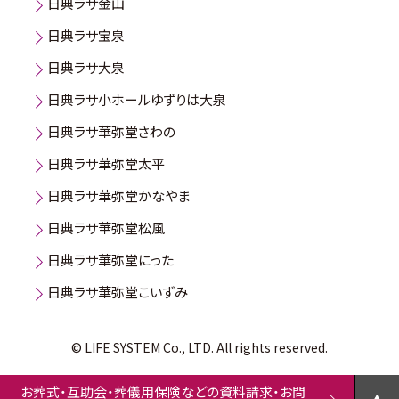
日典ラサ金山
日典ラサ宝泉
日典ラサ大泉
日典ラサ小ホールゆずりは大泉
日典ラサ華弥堂さわの
日典ラサ華弥堂太平
日典ラサ華弥堂かなやま
日典ラサ華弥堂松風
日典ラサ華弥堂にった
日典ラサ華弥堂こいずみ
© LIFE SYSTEM Co., LTD. All rights reserved.
お葬式・互助会・葬儀用保険などの資料請求・お問